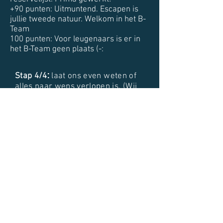
+90 punten: Uitmuntend. Escapen is
jullie tweede natuur. Welkom in het B-
Team
100 punten: Voor leugenaars is er in
het B-Team geen plaats (-:
:
Stap 4/4
laat ons even weten of
alles naar wens verlopen is. (Wij
weten dan ook dat we kunnen
resetten.)
Alles zit terug in de kast.