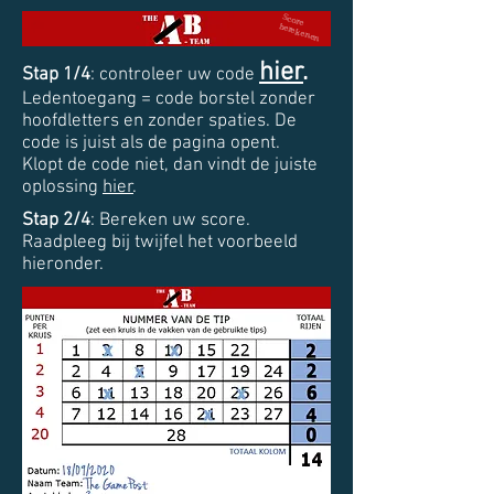
Score
berekenen
hier
.
Stap 1/4
: controleer uw code
Ledentoegang = code borstel zonder
hoofdletters en zonder spaties. De
code is juist als de pagina opent.
Klopt de code niet, dan vindt de juiste
oplossing
hier
.
Stap 2/4
: Bereken uw score.
Raadpleeg bij twijfel het voorbeeld
hieronder.