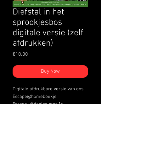
Diefstal in het
sprookjesbos
digitale versie (zelf
afdrukken)
Price
€10.00
Buy Now
Digitale afdrukbare versie van ons
Escape@homeboekje
Escape uitdaging met 14
puzzels voor jong Met oud. Ga
SAMEN op zoek naar de schuldige!
Iedereen kan zijn steentje bijdragen.