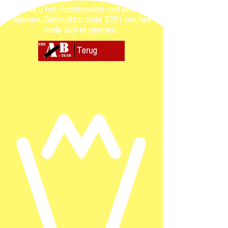
Als u het richtingsslot niet kunt
openen. Gebruikt u code 3351 om het
rode slot te openen.