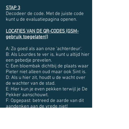
STAP 3
Decodeer de code. Met de juiste code
kunt u de evaluatiepagina openen.
LOCATIES VAN DE QR-CODES (GSM-
gebruik toegelaten!)
A: Zo goed als aan onze 'achterdeur'.
B: Als Lourdes te ver is, kunt u altijd hier
een gebedje prevelen.
C: Een bloembak dichtbij de plaats waar
Pieter niet alleen oud maar ook Sint is.
D: Als u hier zit, houdt u de wacht over
de wachter van de stad.
E: Hier kun je even pekken terwijl je De
Pekker aanschouwt.
F: Opgepast: betreed de aarde van dit
aandenken aan de vrede niet!
G: 2 personen grijpen naar een bal die er
niet meer is. Zou hij in de struiken
liggen?