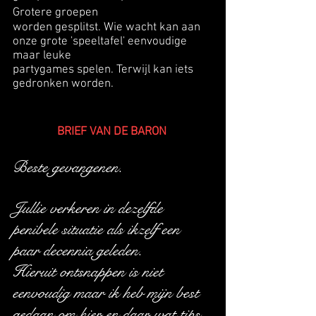
Grotere groepen
worden gesplitst. Wie wacht kan aan
onze grote 'speeltafel' eenvoudige
maar leuke
partygames spelen. Terwijl kan iets
gedronken worden.
BRIEF VAN DE BARON
Beste gevangenen.
Jullie verkeren in dezelfde
penibele situatie als ikzelf een
paar decennia geleden.
Hieruit ontsnappen is niet
eenvoudig maar ik heb mijn best
gedaan om hier en daar wat tips