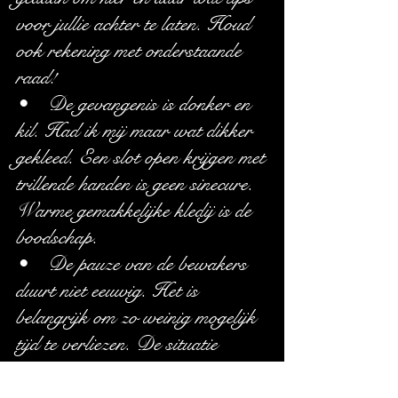
voor jullie achter te laten. Houd
ook rekening met onderstaande
raad!
• De gevangenis is donker en
kil. Had ik mij maar wat dikker
gekleed. Een slot open krijgen met
trillende handen is geen sinecure.
Warme gemakkelijke kledij is de
boodschap.
• De pauze van de bewakers
duurt niet eeuwig. Het is
belangrijk om zo weinig mogelijk
tijd te verliezen. De situatie
waarin jullie verzeild zijn geraakt,
maakt jullie woedend. Geloof me,