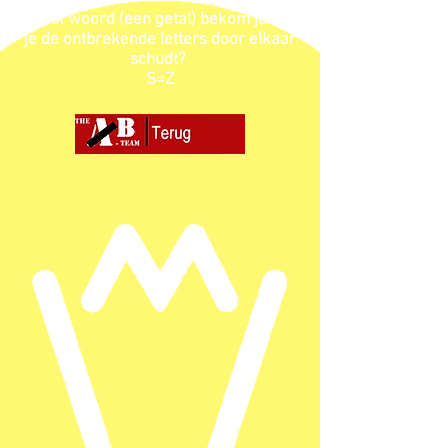
Welk woord (een getal) bekom je als
je de ontbrekende letters door elkaar
schudt?
S=Z