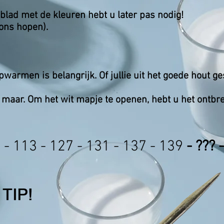
blad met de kleuren hebt u later pas nodig!
 ons hopen).
opwarmen is belangrijk. Of jullie uit het goede hout g
g maar.
Om het wit mapje te openen, hebt u het ontbre
 - 113 - 127 - 131 - 137 - 139
- ??? 