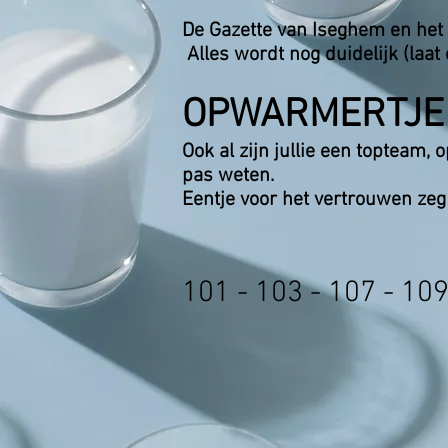
De Gazette van Iseghem en het 
Alles wordt nog duidelijk (laat
OPWARMERTJE
Ook al zijn jullie een topteam, 
pas weten.
Eentje voor het vertrouwen ze
101 - 103 - 107 - 109