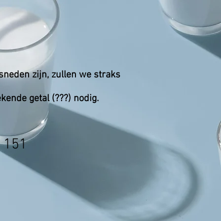
esneden zijn, zullen we straks
kende getal (???) nodig.
-
151